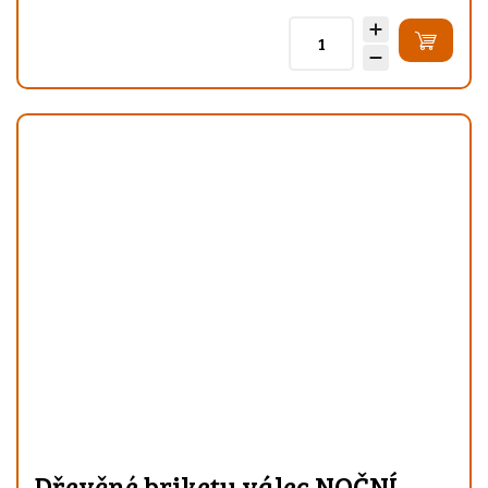
Dřevěné brikety válec NOČNÍ