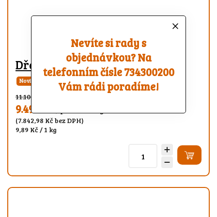
Nevíte si rady s
objednávkou? Na
Dřevěné brikety RUF SMRK
telefonním čísle 734300200
Novinka
Doprava zdarma
Skladem
Vám rádi poradíme!
11.100 Kč
(–14 %)
9.490 Kč
/ paleta 960 kg
(7.842,98 Kč bez DPH)
9,89 Kč / 1 kg