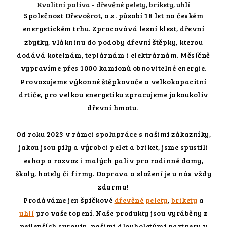
Kvalitní paliva - dřevěné pelety, brikety, uhlí
Společnost Dřevošrot, a.s. působí 18 let na českém
energetickém trhu. Zpracovává lesní klest, dřevní
zbytky, vlákninu do podoby dřevní štěpky, kterou
dodává kotelnám, teplárnám i elektrárnám. Měsíčně
vypravíme přes 1000 kamionů obnovitelné energie.
Provozujeme výkonné štěpkovače a velkokapacitní
drtiče, pro velkou energetiku zpracujeme jakoukoliv
dřevní hmotu.
Od roku 2023 v rámci spolupráce s našimi zákazníky,
jakou jsou pily a výrobci pelet a briket, jsme spustili
eshop a rozvoz i malých paliv pro rodinné domy,
školy, hotely či firmy. Doprava a složení je u nás vždy
zdarma!
Prodáváme jen špičkové
dřevěné pelety
,
brikety
a
uhlí
pro vaše topení. Naše produkty jsou vyráběny z
nejlepších surovin, našimi dlouholetými partnery v