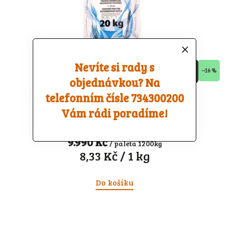
Nevíte si rady s
–16 %
objednávkou? Na
telefonním čísle 734300200
Hnědé tříděné uhlí ořech 2
Vám rádi poradíme!
Skladem
8.256,20 Kč bez DPH
9.990 Kč
/ paleta 1200kg
8,33 Kč / 1 kg
Do košíku