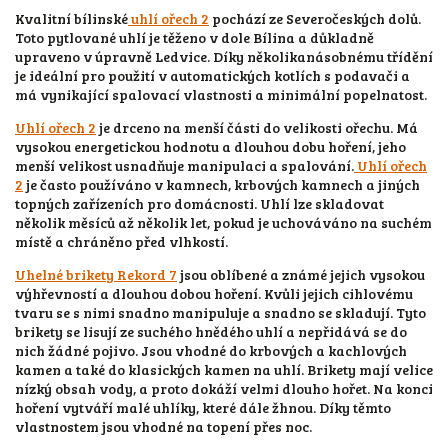
Kvalitní bílinské
uhlí ořech 2
pochází ze Severočeských dolů.
Toto pytlované uhlí je těženo v dole Bílina a důkladně
upraveno v úpravně Ledvice. Díky několikanásobnému třídění
je ideální pro použití v automatických kotlích s podavači a
má vynikající spalovací vlastnosti a minimální popelnatost.
Uhlí ořech 2
je drceno na menší části do velikosti ořechu. Má
vysokou energetickou hodnotu a dlouhou dobu hoření, jeho
menší velikost usnadňuje manipulaci a spalování.
Uhlí ořech
2
je často používáno v kamnech, krbových kamnech a jiných
topných zařízeních pro domácnosti. Uhlí lze skladovat
několik měsíců až několik let, pokud je uchováváno na suchém
místě a chráněno před vlhkostí.
Uhelné brikety Rekord 7
jsou oblíbené a známé jejich vysokou
výhřevností a dlouhou dobou hoření. Kvůli jejich cihlovému
tvaru se s nimi snadno manipuluje a snadno se skladují. Tyto
brikety se lisují ze suchého hnědého uhlí a nepřidává se do
nich žádné pojivo. Jsou vhodné do krbových a kachlových
kamen a také do klasických kamen na uhlí. Brikety mají velice
nízký obsah vody, a proto dokáží velmi dlouho hořet. Na konci
hoření vytváří malé uhlíky, které dále žhnou. Díky těmto
vlastnostem jsou vhodné na topení přes noc.