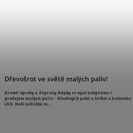
Dřevošrot ve světě malých paliv!
Kromě výroby a dopravy štěpky se nyní zabýváme i
prodejem malých paliv - dřevěných pelet a briket a baleného
uhlí. Naši nabídku m...