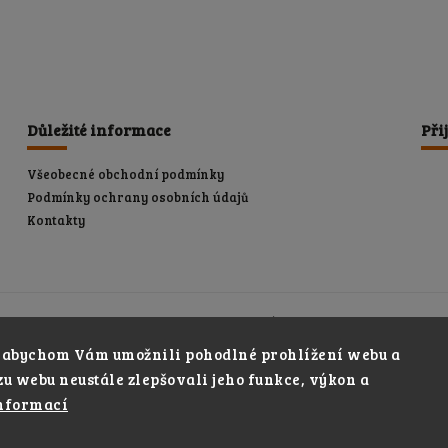
Důležité informace
Při
Všeobecné obchodní podmínky
Podmínky ochrany osobních údajů
Kontakty
Shoptet.cz
Můjprvníeshop.cz
 abychom Vám umožnili pohodlné prohlížení webu a
u webu neustále zlepšovali jeho funkce, výkon a
Copyright 2026
Paliva Dřevošrot
. Všechna práva vyhraze
nformací
Vytvořil
Shoptet
| Design
Shoptak.cz