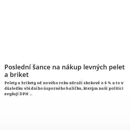
Poslední šance na nákup levných pelet
a briket
Pelety a brikety od nového roku zdraží skokově o 6 % a to v
důsledku vládního úsporného balíčku, kterým naši politici
zvyšují DPH ...