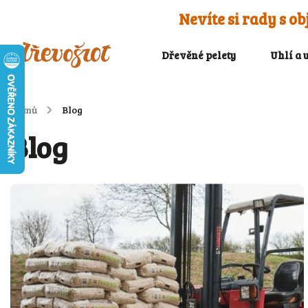
Nevíte si rady s 
Dřevěné pelety
Uhlí a 
Domů
/
Blog
Blog