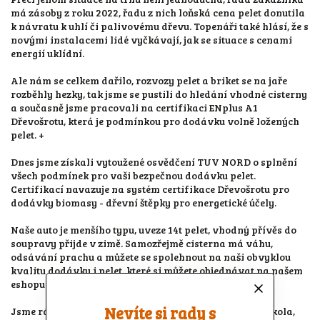
má zásoby z roku 2022, řadu z nich loňská cena pelet donutila
k návratu k uhlí či palivovému dřevu. Topenáři také hlásí, že s
novými instalacemi lidé vyčkávají, jak se situace s cenami
energií uklídní.
Ale nám se celkem dařilo, rozvozy pelet a briket se na jaře
rozběhly hezky, tak jsme se pustili do hledání vhodné cisterny
a současně jsme pracovali na certifikaci ENplus A1
Dřevošrotu, která je podmínkou pro dodávku volně ložených
pelet. +
Dnes jsme získali vytoužené osvědčení TUV NORD o splnění
všech podmínek pro vaši bezpečnou dodávku pelet.
Certifikací navazuje na systém certifikace Dřevošrotu pro
dodávky biomasy - dřevní štěpky pro energetické účely.
Naše auto je menšího typu, uveze 14t pelet, vhodný přívěs do
soupravy přijde v zimě. Samozřejmě cisterna má váhu,
odsávání prachu a můžete se spolehnout na naši obvyklou
kvalitu dodávky i pelet, které si můžete objednávat na našem
eshopu.
Nevíte si rady s
Jsme rádi, že nyní uspokojíme i zákazníky typu hotel, škola,