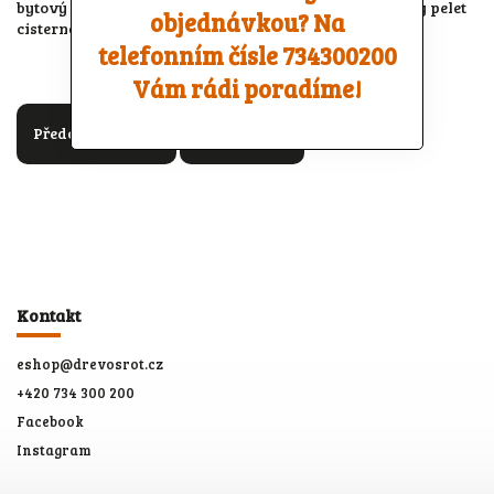
bytový dům, kde jsou palety zbytečně pracné a dodávky pelet
objednávkou? Na
cisternou navíc levnější.
telefonním čísle 734300200
Vám rádi poradíme!
Předchozí článek
Další článek
Kontakt
eshop
@
drevosrot.cz
+420 734 300 200
Facebook
Instagram