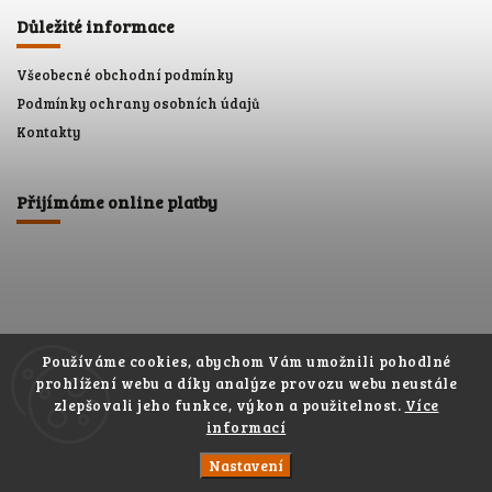
Důležité informace
Všeobecné obchodní podmínky
Podmínky ochrany osobních údajů
Kontakty
Přijímáme online platby
Používáme cookies, abychom Vám umožnili pohodlné
Shoptet.cz
Můjprvníeshop.cz
prohlížení webu a díky analýze provozu webu neustále
zlepšovali jeho funkce, výkon a použitelnost.
Více
informací
Facebook
Instagram
Nastavení