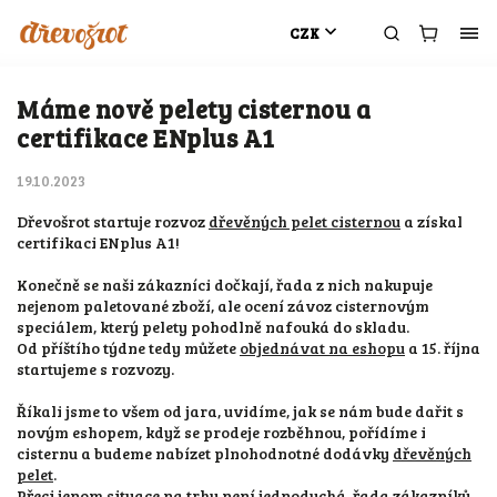
CZK
Máme nově pelety cisternou a
certifikace ENplus A1
19.10.2023
Dřevošrot startuje rozvoz
dřevěných pelet cisternou
a získal
certifikaci ENplus A1!
Konečně se naši zákazníci dočkají, řada z nich nakupuje
nejenom paletované zboží, ale ocení závoz cisternovým
speciálem, který pelety pohodlně nafouká do skladu.
Od příštího týdne tedy můžete
objednávat na eshopu
a 15. října
startujeme s rozvozy.
Říkali jsme to všem od jara, uvidíme, jak se nám bude dařit s
novým eshopem, když se prodeje rozběhnou, pořídíme i
cisternu a budeme nabízet plnohodnotné dodávky
dřevěných
pelet
.
Přeci jenom situace na trhu není jednoduchá, řada zákazníků